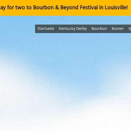
ay for two to Bourbon & Beyond Festival in Louisville!
Startseite
Kentucky Derby
Bourbon
Ikonen
S