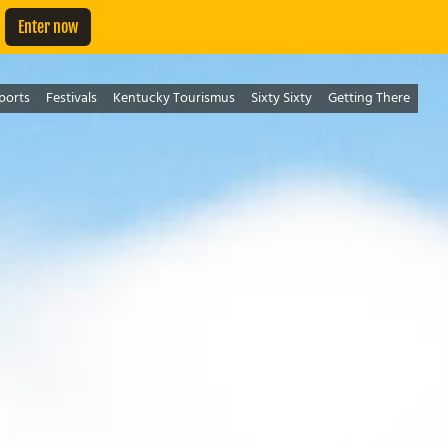
Enter now
ports
Festivals
Kentucky Tourismus
Sixty Sixty
Getting There